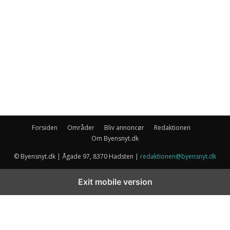
Forsiden
Områder
Bliv annoncør
Redaktionen
Om Byensnyt.dk
© Byensnyt.dk | Ågade 97, 8370 Hadsten |
redaktionen@byensnyt.dk
Exit mobile version