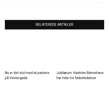
RELATEREDE ARTIKLER
Nu er det slut med at parkere
Jubilæum: Hadsten Børnehave
på Vestergade
har hele tre fødselsdatoer