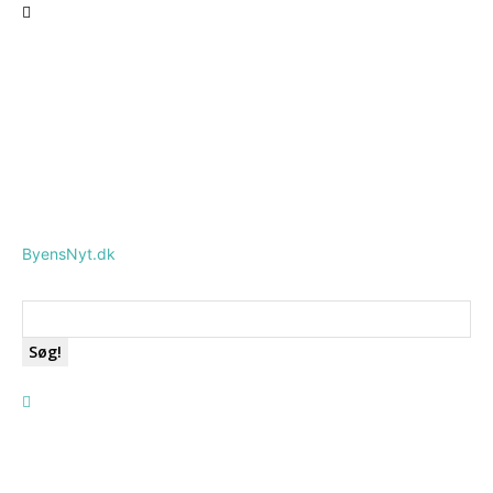
ByensNyt.dk
Søg!