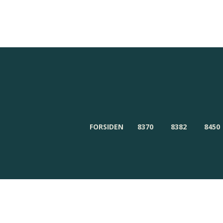
Redaktionen
Om Byensnyt.dk
FORSIDEN
8370
8382
8450