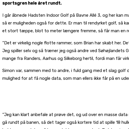
sportsgren hele året rundt.
I går åbnede Hadsten Indoor Golf på Bavne Allé 3, og her kan man s
så er muligheden også for dette. Er man til rendyrket golf, så ka
et stort tæppe, blot to meter længere fremme, så får man en rea
“Det er virkelig nogle flotte rammer, som Brian har skabt her. De
Jeg spiller selv og så træner jeg også andre ved Søhøjlandets Gol
mange fra Randers, Aarhus og Silkeborg hertil, fordi man får v
Simon var, sammen med to andre, i fuld gang med et slag golf da
mulighed for at få nogle data, som man ellers ikke får på en ud
“Jeg kan klart anbefale at prøve det, og ud over en masse data ma
gå rundt på banen, så det tager også kortere tid at spille 18 hul