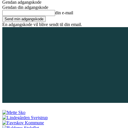
Gendan adgangskode
Gendan din adgangskode
din e-mail
En adgangskode vil blive sendt til din email.
6. august 2026
Tilmeld / Log ind
Forsiden
Områder
Bliv annoncør