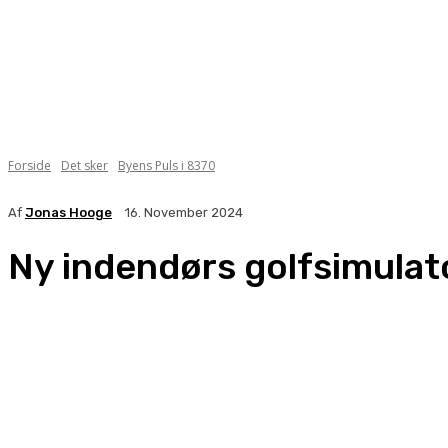
Forside
Det sker
Byens Puls i 8370
Af
Jonas Hooge
16. November 2024
Ny indendørs golfsimulator