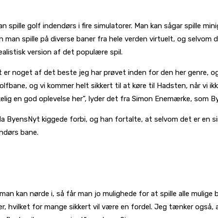
pille golf indendørs i fire simulatorer. Man kan sågar spille minig
n man spille på diverse baner fra hele verden virtuelt, og selvom d
listisk version af det populære spil.
t er noget af det beste jeg har prøvet inden for den her genre, og
fbane, og vi kommer helt sikkert til at køre til Hadsten, når vi ik
irkelig en god oplevelse her”, lyder det fra Simon Enemærke, som 
 ByensNyt kiggede forbi, og han fortalte, at selvom det er en sim
endørs bane.
n kan nørde i, så får man jo mulighede for at spille alle mulige b
ler, hvilket for mange sikkert vil være en fordel. Jeg tænker også