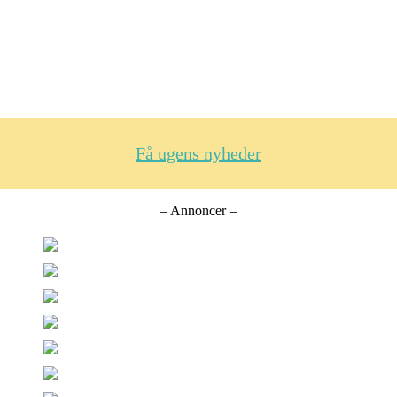
Få ugens nyheder
– Annoncer –