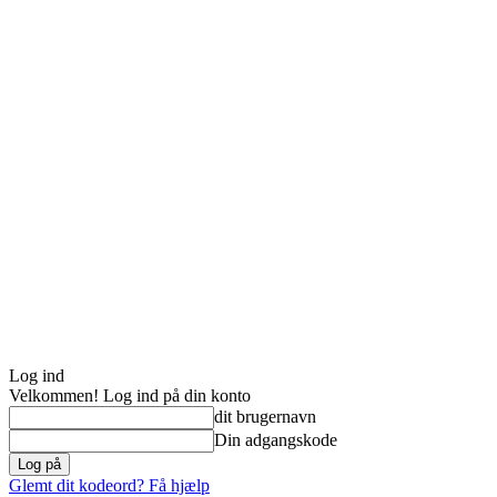
Log ind
Velkommen! Log ind på din konto
dit brugernavn
Din adgangskode
Glemt dit kodeord? Få hjælp