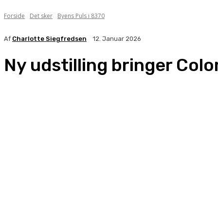
Forside
Det sker
Byens Puls i 8370
Af
Charlotte Siegfredsen
12. Januar 2026
Ny udstilling bringer Col