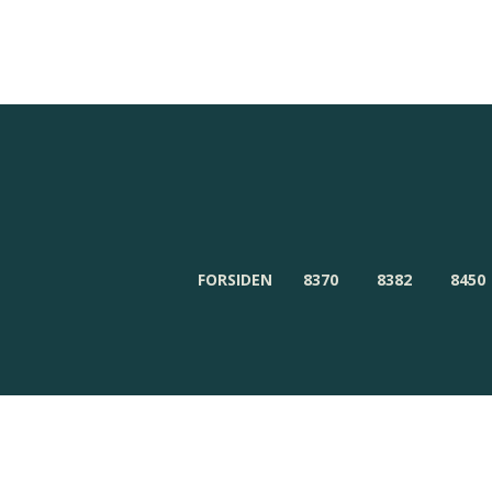
Redaktionen
Om Byensnyt.dk
FORSIDEN
8370
8382
8450