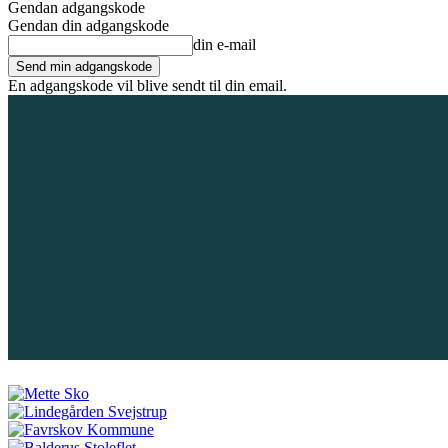
Gendan adgangskode
Gendan din adgangskode
din e-mail
En adgangskode vil blive sendt til din email.
7. august 2026
Tilmeld / Log ind
Forsiden
Områder
Bliv annoncør