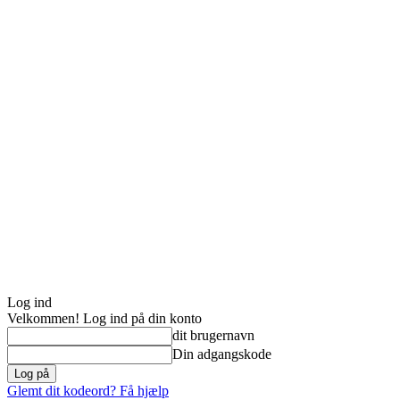
Log ind
Velkommen! Log ind på din konto
dit brugernavn
Din adgangskode
Glemt dit kodeord? Få hjælp