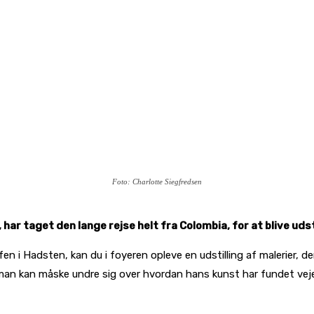
Foto: Charlotte Siegfredsen
ar taget den lange rejse helt fra Colombia, for at blive udst
en i Hadsten, kan du i foyeren opleve en udstilling af malerier, d
å man kan måske undre sig over hvordan hans kunst har fundet veje