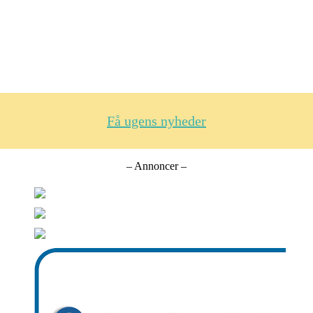
Få ugens nyheder
– Annoncer –