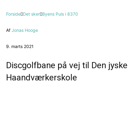
Forside
Det sker
Byens Puls i 8370
Af
Jonas Hooge
9. marts 2021
Discgolfbane på vej til Den jyske
Haandværkerskole