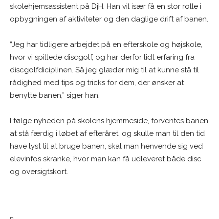
skolehjemsassistent på DjH. Han vil især få en stor rolle i
opbygningen af aktiviteter og den daglige drift af banen.
”Jeg har tidligere arbejdet på en efterskole og højskole,
hvor vi spillede discgolf, og har derfor lidt erfaring fra
discgolfdiciplinen. Så jeg glæder mig til at kunne stå til
rådighed med tips og tricks for dem, der ønsker at
benytte banen,” siger han.
I følge nyheden på skolens hjemmeside, forventes banen
at stå færdig i løbet af efteråret, og skulle man til den tid
have lyst til at bruge banen, skal man henvende sig ved
elevinfos skranke, hvor man kan få udleveret både disc
og oversigtskort.