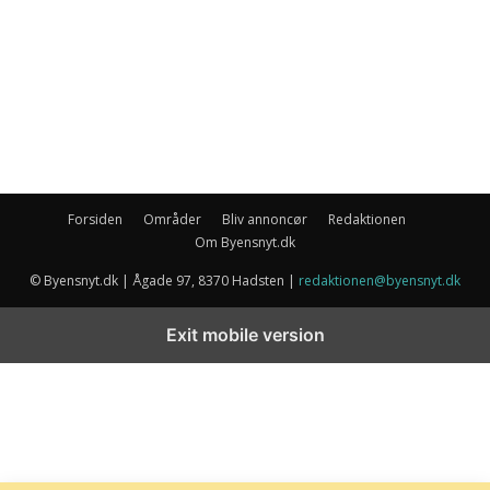
Forsiden
Områder
Bliv annoncør
Redaktionen
Om Byensnyt.dk
© Byensnyt.dk | Ågade 97, 8370 Hadsten |
redaktionen@byensnyt.dk
Exit mobile version