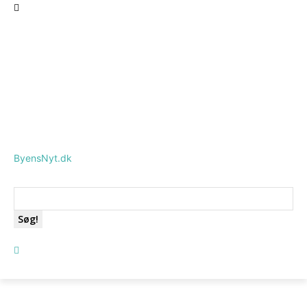
ByensNyt.dk
Søg!