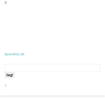
ByensNyt.dk
Søg!