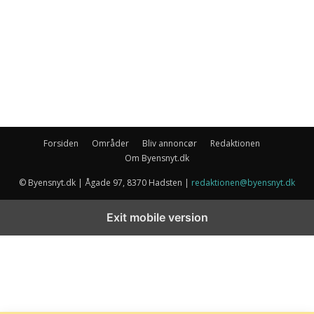
Forsiden
Områder
Bliv annoncør
Redaktionen
Om Byensnyt.dk
© Byensnyt.dk | Ågade 97, 8370 Hadsten |
redaktionen@byensnyt.dk
Exit mobile version