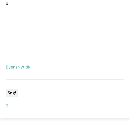
ByensNyt.dk
Søg!