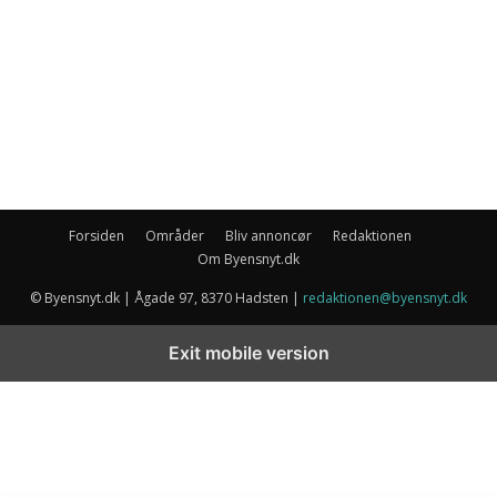
Forsiden
Områder
Bliv annoncør
Redaktionen
Om Byensnyt.dk
© Byensnyt.dk | Ågade 97, 8370 Hadsten |
redaktionen@byensnyt.dk
Exit mobile version