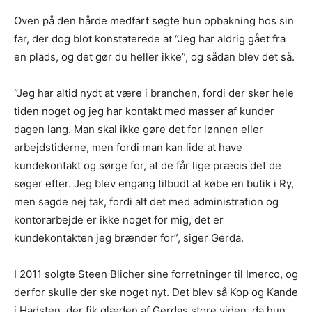
Oven på den hårde medfart søgte hun opbakning hos sin
far, der dog blot konstaterede at “Jeg har aldrig gået fra
en plads, og det gør du heller ikke”, og sådan blev det så.
“Jeg har altid nydt at være i branchen, fordi der sker hele
tiden noget og jeg har kontakt med masser af kunder
dagen lang. Man skal ikke gøre det for lønnen eller
arbejdstiderne, men fordi man kan lide at have
kundekontakt og sørge for, at de får lige præcis det de
søger efter. Jeg blev engang tilbudt at købe en butik i Ry,
men sagde nej tak, fordi alt det med administration og
kontorarbejde er ikke noget for mig, det er
kundekontakten jeg brænder for”, siger Gerda.
I 2011 solgte Steen Blicher sine forretninger til Imerco, og
derfor skulle der ske noget nyt. Det blev så Kop og Kande
i Hadsten, der fik glæden af Gerdas store viden, da hun