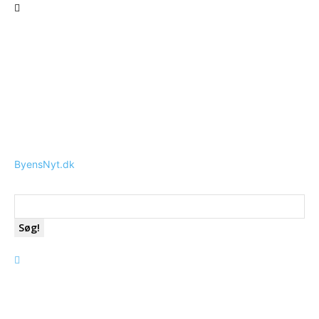
ByensNyt.dk
Søg!