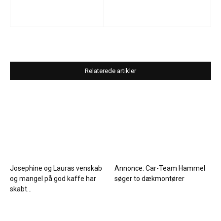
Relaterede artikler
Josephine og Lauras venskab
Annonce: Car-Team Hammel
og mangel på god kaffe har
søger to dækmontører
skabt...