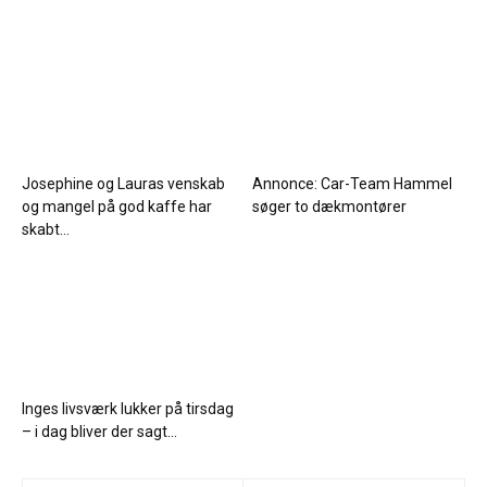
Josephine og Lauras venskab
Annonce: Car-Team Hammel
og mangel på god kaffe har
søger to dækmontører
skabt...
Inges livsværk lukker på tirsdag
– i dag bliver der sagt...