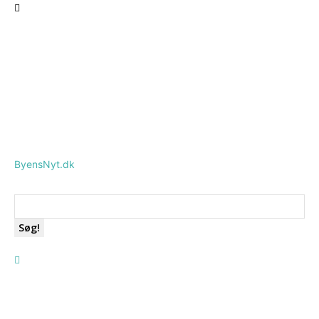
ByensNyt.dk
Søg!