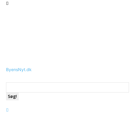
ByensNyt.dk
Søg!