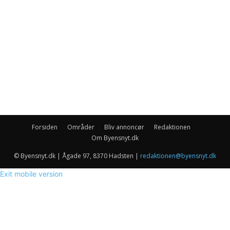
Forsiden
Områder
Bliv annoncør
Redaktionen
Om Byensnyt.dk
© Byensnyt.dk | Ågade 97, 8370 Hadsten |
redaktionen@byensnyt.dk
Exit mobile version