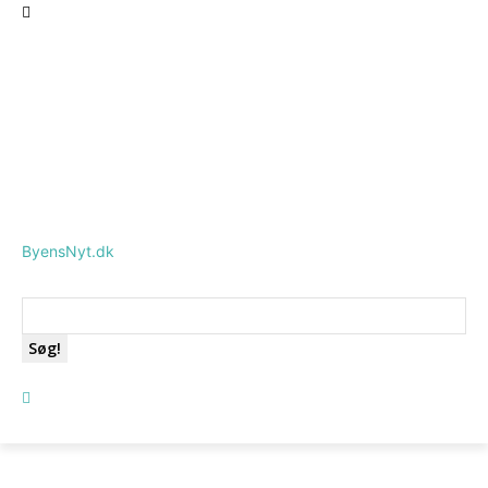
ByensNyt.dk
Søg!