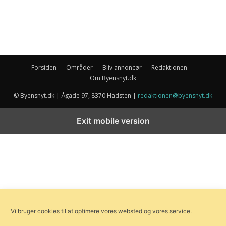
Forsiden
Områder
Bliv annoncør
Redaktionen
Om Byensnyt.dk
© Byensnyt.dk | Ågade 97, 8370 Hadsten |
redaktionen@byensnyt.dk
Exit mobile version
Vi bruger cookies til at optimere vores websted og vores service.