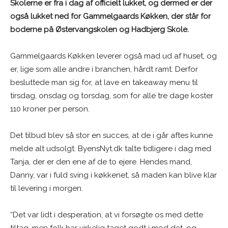
Skolerne er fra i dag af officielt lukket, og dermed er der
også lukket ned for Gammelgaards Køkken, der står for
boderne på Østervangskolen og Hadbjerg Skole.
Gammelgaards Køkken leverer også mad ud af huset, og
er, lige som alle andre i branchen, hårdt ramt. Derfor
besluttede man sig for, at lave en takeaway menu til
tirsdag, onsdag og torsdag, som for alle tre dage koster
110 kroner per person.
Det tilbud blev så stor en succes, at de i går aftes kunne
melde alt udsolgt. ByensNyt.dk talte tidligere i dag med
Tanja, der er den ene af de to ejere. Hendes mand,
Danny, var i fuld sving i køkkenet, så maden kan blive klar
til levering i morgen.
“Det var lidt i desperation, at vi forsøgte os med dette
tiltag, men folk har virkelig taget godt i mod det, og