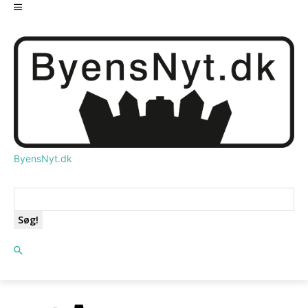
ByensNyt.dk
Søg!