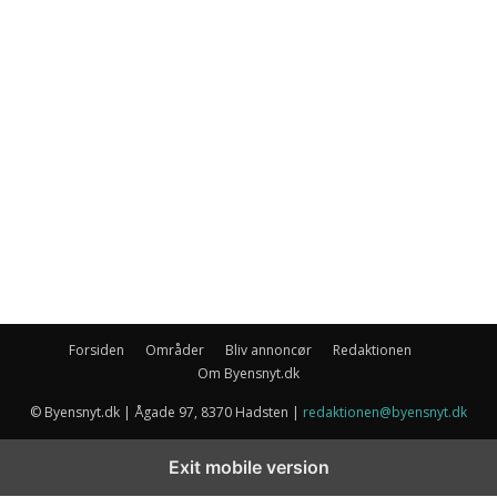
Forsiden
Områder
Bliv annoncør
Redaktionen
Om Byensnyt.dk
© Byensnyt.dk | Ågade 97, 8370 Hadsten |
redaktionen@byensnyt.dk
Exit mobile version