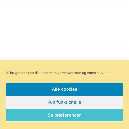
Relaterede artikler
Vi bruger cookies til at optimere vores websted og vores service.
Alle cookies
Kun funktionelle
Se præferencer
Sidste års vinder Kasper
Favrskov Revyen har fået to