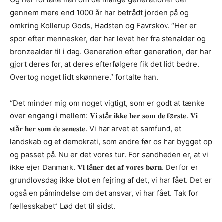
gennem mere end 1000 år har betrådt jorden på og
omkring Kollerup Gods, Hadsten og Favrskov. “Her er
spor efter mennesker, der har levet her fra stenalder og
bronzealder til i dag. Generation efter generation, der har
gjort deres for, at deres efterfølgere fik det lidt bedre.
Overtog noget lidt skønnere.” fortalte han.
“Det minder mig om noget vigtigt, som er godt at tænke
over engang i mellem: 𝐕𝐢 𝐬𝐭å𝐫 𝐢𝐤𝐤𝐞 𝐡𝐞𝐫 𝐬𝐨𝐦 𝐝𝐞 𝐟ø𝐫𝐬𝐭𝐞. 𝐕𝐢
𝐬𝐭å𝐫 𝐡𝐞𝐫 𝐬𝐨𝐦 𝐝𝐞 𝐬𝐞𝐧𝐞𝐬𝐭𝐞. Vi har arvet et samfund, et
landskab og et demokrati, som andre før os har bygget op
og passet på. Nu er det vores tur. For sandheden er, at vi
ikke ejer Danmark. 𝐕𝐢 𝐥å𝐧𝐞𝐫 𝐝𝐞𝐭 𝐚𝐟 𝐯𝐨𝐫𝐞𝐬 𝐛ø𝐫𝐧. Derfor er
grundlovsdag ikke blot en fejring af det, vi har fået. Det er
også en påmindelse om det ansvar, vi har fået. Tak for
fællesskabet” Lød det til sidst.