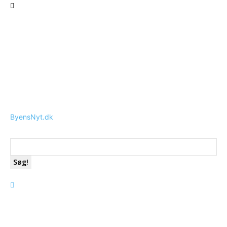
ByensNyt.dk
Søg!