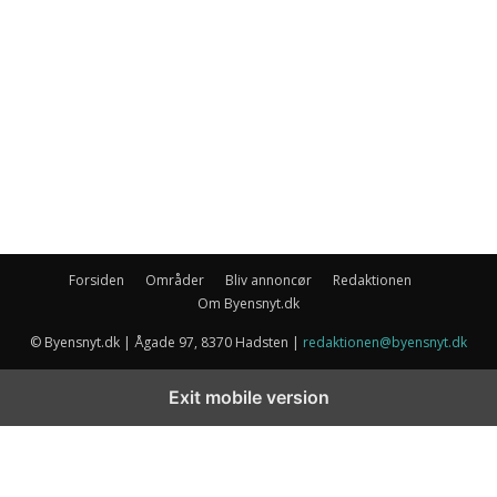
Forsiden
Områder
Bliv annoncør
Redaktionen
Om Byensnyt.dk
© Byensnyt.dk | Ågade 97, 8370 Hadsten |
redaktionen@byensnyt.dk
Exit mobile version