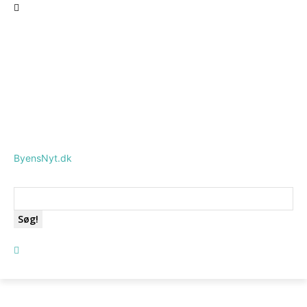
ByensNyt.dk
Søg!