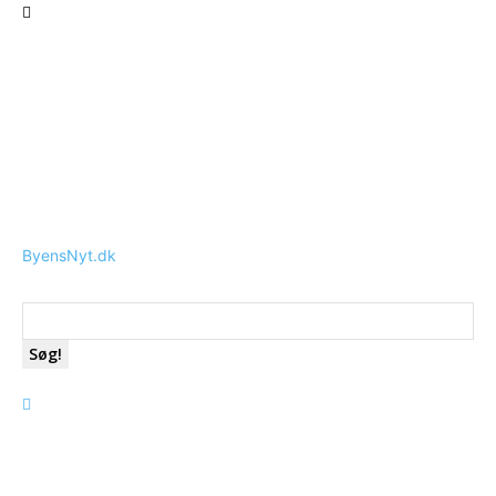
ByensNyt.dk
Søg!