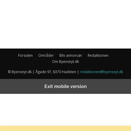
Forsiden
Områder
Bliv annoncør
Redaktionen
Om Byensnyt.dk
© Byensnyt.dk | Ågade 97, 8370 Hadsten |
redaktionen@byensnyt.dk
Exit mobile version