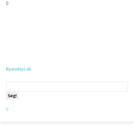
ByensNyt.dk
Søg!