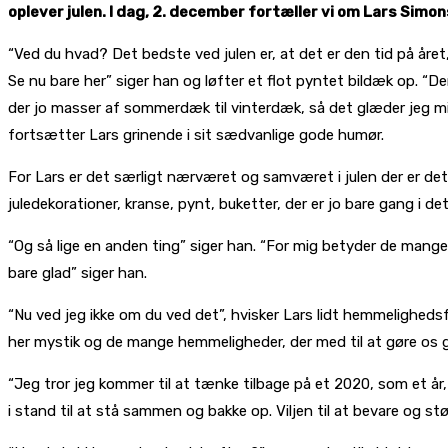
oplever julen. I dag, 2. december fortæller vi om Lars Sim
“Ved du hvad? Det bedste ved julen er, at det er den tid på året, 
Se nu bare her” siger han og løfter et flot pyntet bildæk op. “D
der jo masser af sommerdæk til vinterdæk, så det glæder jeg mig
fortsætter Lars grinende i sit sædvanlige gode humør.
For Lars er det særligt nærværet og samværet i julen der er de
juledekorationer, kranse, pynt, buketter, der er jo bare gang i det
“Og så lige en anden ting” siger han. “For mig betyder de mange l
bare glad” siger han.
“Nu ved jeg ikke om du ved det”, hvisker Lars lidt hemmelighed
her mystik og de mange hemmeligheder, der med til at gøre os g
“Jeg tror jeg kommer til at tænke tilbage på et 2020, som et år
i stand til at stå sammen og bakke op. Viljen til at bevare og st