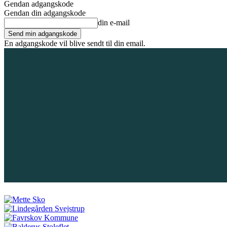
Gendan adgangskode
Gendan din adgangskode
din e-mail
En adgangskode vil blive sendt til din email.
8. august 2026
Tilmeld / Log ind
Forsiden
Områder
Bliv annoncør