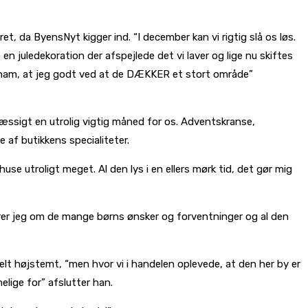
ret, da ByensNyt kigger ind. “I december kan vi rigtig slå os løs.
n juledekoration der afspejlede det vi laver og lige nu skiftes
til ham, at jeg godt ved at de DÆKKER et stort område”
mæssigt en utrolig vigtig måned for os. Adventskranse,
e af butikkens specialiteter.
use utroligt meget. Al den lys i en ellers mørk tid, det gør mig
ører jeg om de mange børns ønsker og forventninger og al den
elt højstemt, “men hvor vi i handelen oplevede, at den her by er
elige for” afslutter han.