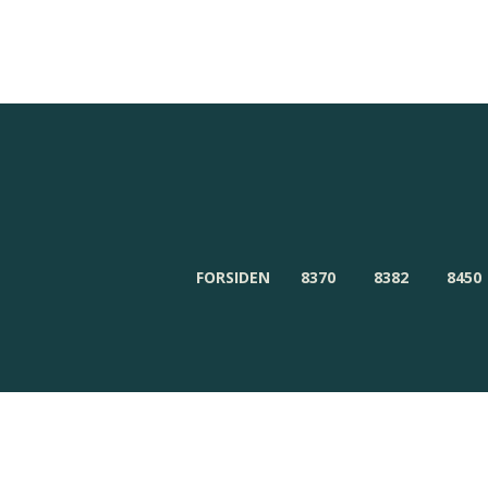
Redaktionen
Om Byensnyt.dk
FORSIDEN
8370
8382
8450