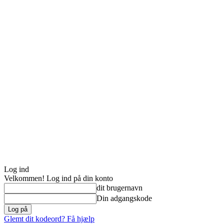
Log ind
Velkommen! Log ind på din konto
dit brugernavn
Din adgangskode
Glemt dit kodeord? Få hjælp