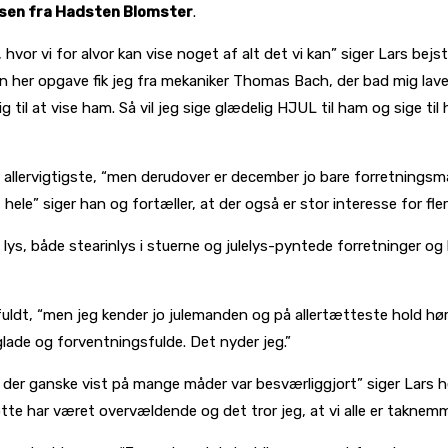
onsen fra Hadsten Blomster
.
hvor vi for alvor kan vise noget af alt det vi kan” siger Lars bejst
en her opgave fik jeg fra mekaniker Thomas Bach, der bad mig lave e
 til at vise ham. Så vil jeg sige glædelig HJUL til ham og sige 
t allervigtigste, “men derudover er december jo bare forretnings
 hele” siger han og fortæller, at der også er stor interesse for fler
ys, både stearinlys i stuerne og julelys-pyntede forretninger og h
sfuldt, “men jeg kender jo julemanden og på allertætteste hold h
lade og forventningsfulde. Det nyder jeg.”
, der ganske vist på mange måder var besværliggjort” siger Lars h
øtte har været overvældende og det tror jeg, at vi alle er taknemm