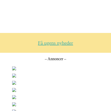
Få ugens nyheder
– Annoncer –