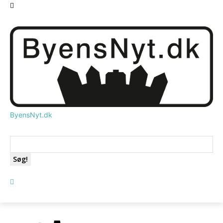
ByensNyt.dk
Søg!