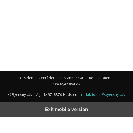
Forsiden
Områder
Bliv annoncør
Redaktionen
Om Byensnyt.dk
© Byensnyt.dk | Ågade 97, 8370 Hadsten |
redaktionen@byensnyt.dk
Exit mobile version