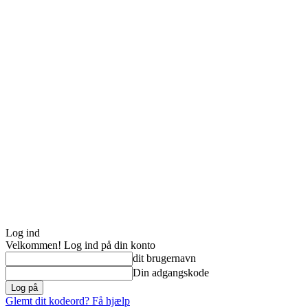
Log ind
Velkommen! Log ind på din konto
dit brugernavn
Din adgangskode
Glemt dit kodeord? Få hjælp