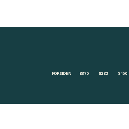
Redaktionen
Om Byensnyt.dk
FORSIDEN
8370
8382
8450