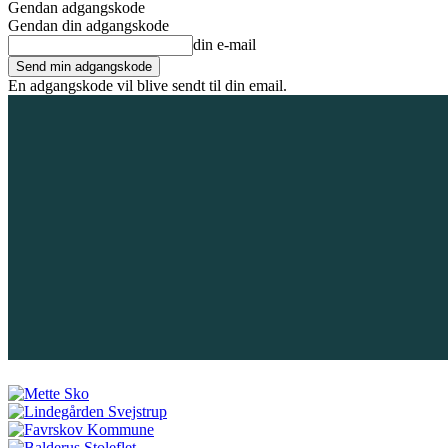
Gendan adgangskode
Gendan din adgangskode
din e-mail
En adgangskode vil blive sendt til din email.
6. august 2026
Tilmeld / Log ind
Forsiden
Områder
Bliv annoncør