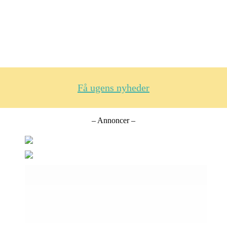
Få ugens nyheder
– Annoncer –