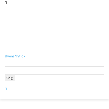
ByensNyt.dk
Søg!