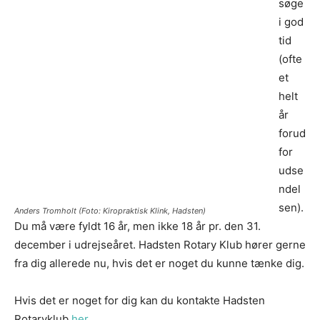
søge
i god
tid
(ofte
et
helt
år
forud
for
udse
ndel
sen).
Anders Tromholt (Foto: Kiropraktisk Klink, Hadsten)
Du må være fyldt 16 år, men ikke 18 år pr. den 31.
december i udrejseåret. Hadsten Rotary Klub hører gerne
fra dig allerede nu, hvis det er noget du kunne tænke dig.
Hvis det er noget for dig kan du kontakte Hadsten
Rotaryklub
her.