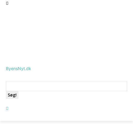
ByensNyt.dk
Søg!