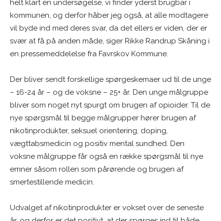
helt klart en undersøgelse, vi finder yderst brugbar i
kommunen, og derfor håber jeg også, at alle modtagere
vil byde ind med deres svar, da det ellers er viden, der er
svær at få på anden måde, siger Rikke Randrup Skåning i
en pressemeddelelse fra Favrskov Kommune.
Der bliver sendt forskellige spørgeskemaer ud til de unge
– 16-24 år – og de voksne – 25+ år. Den unge målgruppe
bliver som noget nyt spurgt om brugen af opioider. Til de
nye spørgsmål til begge målgrupper hører brugen af
nikotinprodukter, seksuel orientering, doping,
vægttabsmedicin og positiv mental sundhed. Den
voksne målgruppe får også en række spørgsmål til nye
emner såsom rollen som pårørende og brugen af
smertestillende medicin.
Udvalget af nikotinprodukter er vokset over de seneste
år, og derfor er det positivt, at der spørges ind til både