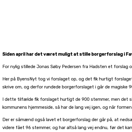
Siden april har det været muligt at stille borgerforslag 
For nylig stillede Jonas Søby Pedersen fra Hadsten et forslag
Her på ByensNyt tog vi forslaget op, og det fik hurtigt forslag
skrive om, og derfor rundede borgerforslaget i går de magiske 90
I dette tilfælde fik forslaget hurtigt de 900 stemmer, men det
kommunens hjemmeside, så har de lang vej igen, og når formentl
Der er såmænd også lavet et borgerforslag der går på, at nedsætt
videre fået 96 stemmer, og har altså lang vej endnu, før det ka