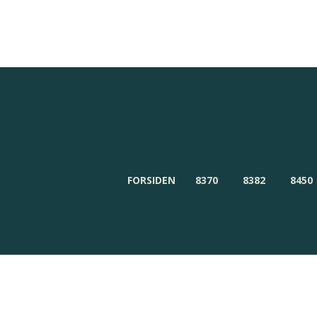
Redaktionen
Om Byensnyt.dk
FORSIDEN
8370
8382
8450