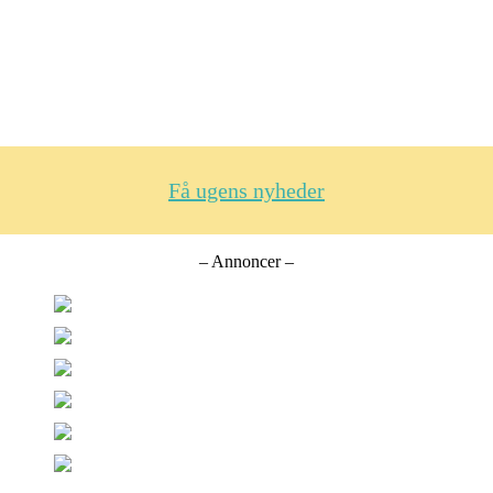
Få ugens nyheder
– Annoncer –