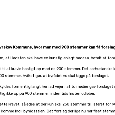
i Favrskov Kommune, hvor man med 900 stemmer kan få forsla
 om, at Hadsten skal have en kunstig anlagt badesø, betalt af f
et til at kravle hastigt op mod de 900 stemmer. Det aarhusianske 
0 stemmer, hvilket gør, at byrådet nu skal kigge på forslaget.
 skyldes formentlig langt hen ad vejen, at to medier gav forsla
ig ikke op på 900 stemmer, inden tidsfristen udløber.
e kravet, således at der kun skal 250 stemmer til, isteret for 900
n komme ind i byrådssalen. Det forslag der lige nu har flest stemm