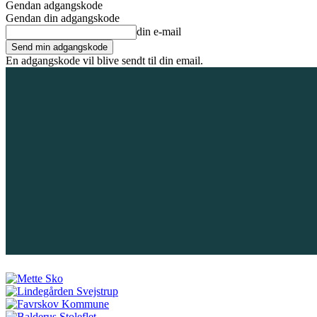
Gendan adgangskode
Gendan din adgangskode
din e-mail
En adgangskode vil blive sendt til din email.
7. august 2026
Tilmeld / Log ind
Forsiden
Områder
Bliv annoncør