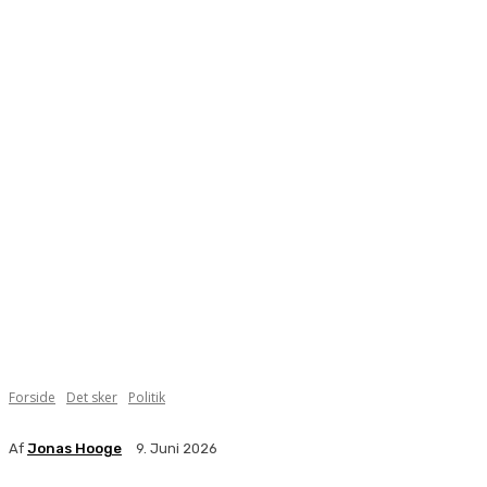
Forside
Det sker
Politik
Af
Jonas Hooge
9. Juni 2026