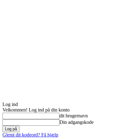
Log ind
Velkommen! Log ind på din konto
dit brugernavn
Din adgangskode
Glemt dit kodeord? Få hjælp