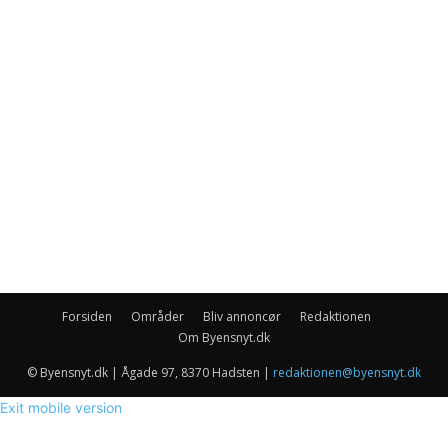
Forsiden
Områder
Bliv annoncør
Redaktionen
Om Byensnyt.dk
© Byensnyt.dk | Ågade 97, 8370 Hadsten |
redaktionen@byensnyt.dk
Exit mobile version