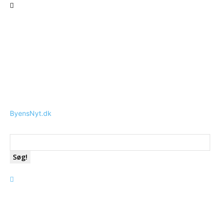
ByensNyt.dk
Søg!