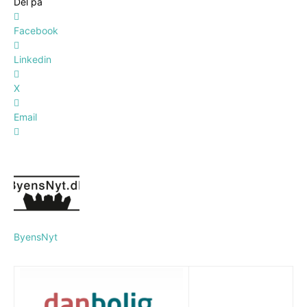
Del på
Facebook
Linkedin
X
Email
ByensNyt