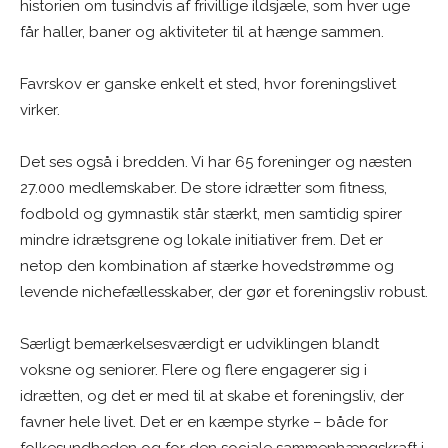
historien om tusindvis af frivillige ildsjæle, som hver uge
får haller, baner og aktiviteter til at hænge sammen.
Favrskov er ganske enkelt et sted, hvor foreningslivet
virker.
Det ses også i bredden. Vi har 65 foreninger og næsten
27.000 medlemskaber. De store idrætter som fitness,
fodbold og gymnastik står stærkt, men samtidig spirer
mindre idrætsgrene og lokale initiativer frem. Det er
netop den kombination af stærke hovedstrømme og
levende nichefællesskaber, der gør et foreningsliv robust.
Særligt bemærkelsesværdigt er udviklingen blandt
voksne og seniorer. Flere og flere engagerer sig i
idrætten, og det er med til at skabe et foreningsliv, der
favner hele livet. Det er en kæmpe styrke – både for
folkesundheden og for den sociale sammenhængskraft i