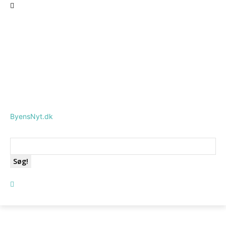
ByensNyt.dk
Søg!