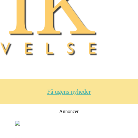
Få ugens nyheder
– Annoncer –