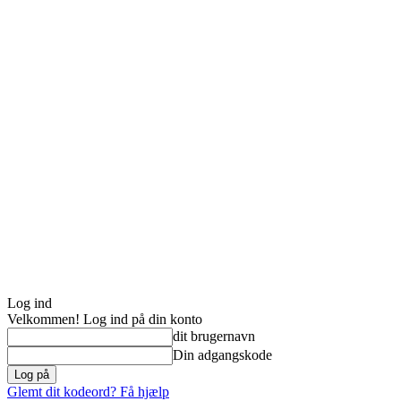
Log ind
Velkommen! Log ind på din konto
dit brugernavn
Din adgangskode
Glemt dit kodeord? Få hjælp