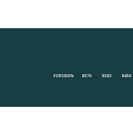
Redaktionen
Om Byensnyt.dk
FORSIDEN
8370
8382
8450