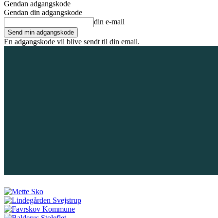
Gendan adgangskode
Gendan din adgangskode
din e-mail
En adgangskode vil blive sendt til din email.
8. august 2026
Tilmeld / Log ind
Forsiden
Områder
Bliv annoncør