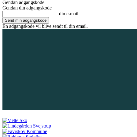
Gendan adgangskode
Gendan din adgangskode
din e-mail
En adgangskode vil blive sendt til din email.
9. august 2026
Tilmeld / Log ind
Forsiden
Områder
Bliv annoncør