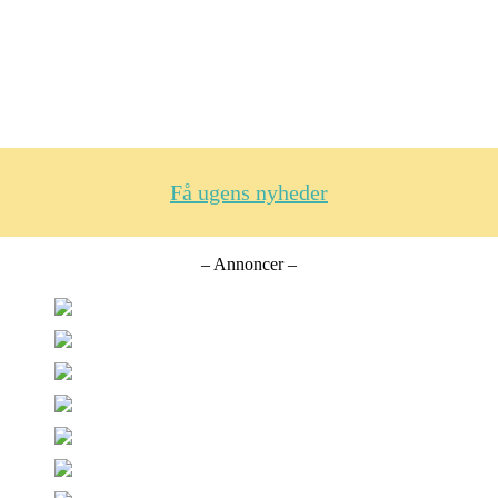
Få ugens nyheder
– Annoncer –