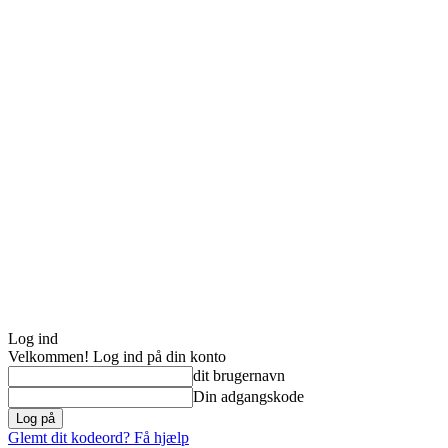
Log ind
Velkommen! Log ind på din konto
dit brugernavn
Din adgangskode
Glemt dit kodeord? Få hjælp