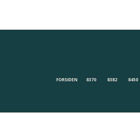
Redaktionen
Om Byensnyt.dk
FORSIDEN
8370
8382
8450