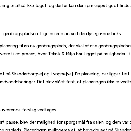
g er altså ikke taget, og derfor kan der i princippet godt findes
af genbrugspladsen. Lige nu er man ved den lysegrønne boks.
 placering til en ny genbrugsplads, der skal afløse genbrugspladse
u været i en proces, hvor Teknik & Miljø har kigget på muligheder
æt på Skanderborgvej og Lynghøjvej. En placering, der ligger tæt
undvandsboringer. Det blev slået fast, at placeringen ikke er ve
 nuværende forslag vedtages
 pause, blev der mulighed for spørgsmål fra salen, og dem var d
brugsplads. Placeringen muliggøres af, at hovedhuset på Skanderb