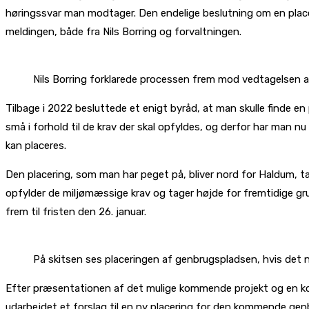
høringssvar man modtager. Den endelige beslutning om en placerin
meldingen, både fra Nils Borring og forvaltningen.
Nils Borring forklarede processen frem mod vedtagelsen 
Tilbage i 2022 besluttede et enigt byråd, at man skulle finde en
små i forhold til de krav der skal opfyldes, og derfor har man n
kan placeres.
Den placering, som man har peget på, bliver nord for Haldum, t
opfylder de miljømæssige krav og tager højde for fremtidige gr
frem til fristen den 26. januar.
På skitsen ses placeringen af genbrugspladsen, hvis det
Efter præsentationen af det mulige kommende projekt og en kort
udarbejdet et forslag til en ny placering for den kommende gen