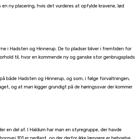
 en ny placering, hvis det vurderes at opfylde kravene, lød
rne i Hadsten og Hinnerup. De to pladser bliver i fremtiden for
 i forhold til, hvor en kommende ny og ganske stor genbrugsplads
 på både Hadsten og Hinnerup, og som, i følge forvaltningen,
dtaget, og at man kigger grundigt på de høringssvar der kommer
er en del af. I Haldum har man en styregruppe, der havde
orgvej 101 er nedlagt, og der derfor ikke længere er beboelse