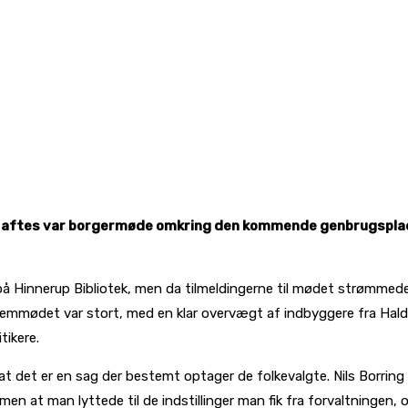
år aftes var borgermøde omkring den kommende genbrugsplads, d
på Hinnerup Bibliotek, men da tilmeldingerne til mødet strømmede
 fremmødet var stort, med en klar overvægt af indbyggere fra Ha
tikere.
, at det er en sag der bestemt optager de folkevalgte. Nils Borri
en at man lyttede til de indstillinger man fik fra forvaltningen, 