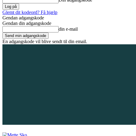
Glemt dit kodeord? Få hjælp
Gendan adgangskode
Gendan din adgangskode
din e-mail
En adgangskode vil blive sendt til din email.
6. august 2026
Tilmeld / Log ind
Forsiden
Områder
Bliv annoncør