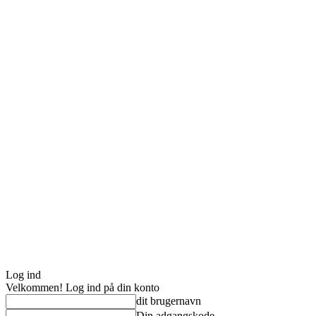
Log ind
Velkommen! Log ind på din konto
dit brugernavn
Din adgangskode