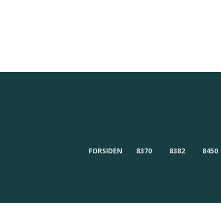
Redaktionen
Om Byensnyt.dk
FORSIDEN
8370
8382
8450