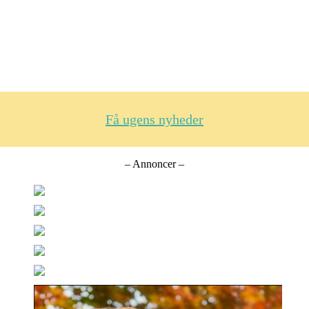
Få ugens nyheder
– Annoncer –