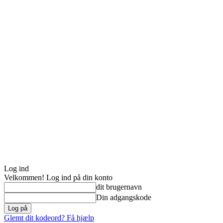
Log ind
Velkommen! Log ind på din konto
dit brugernavn
Din adgangskode
Glemt dit kodeord? Få hjælp