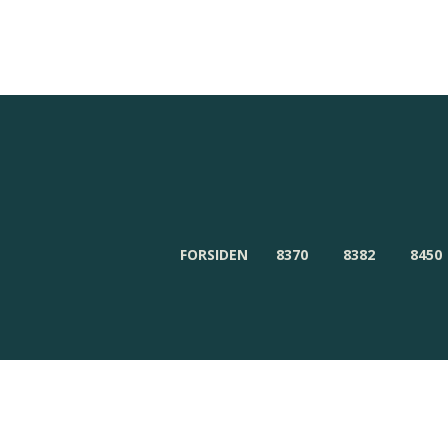
Redaktionen
Om Byensnyt.dk
FORSIDEN
8370
8382
8450