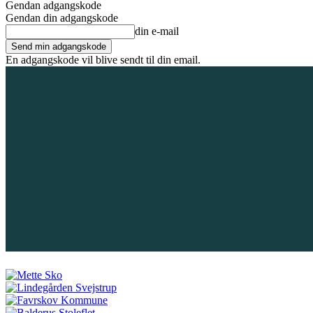
Gendan adgangskode
Gendan din adgangskode
din e-mail
En adgangskode vil blive sendt til din email.
7. august 2026
Tilmeld / Log ind
Forsiden
Områder
Bliv annoncør