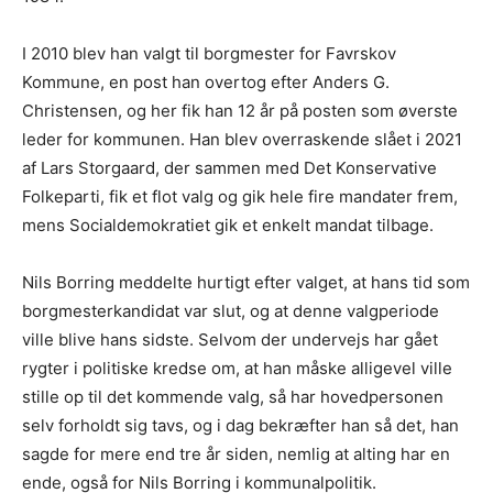
I 2010 blev han valgt til borgmester for Favrskov
Kommune, en post han overtog efter Anders G.
Christensen, og her fik han 12 år på posten som øverste
leder for kommunen. Han blev overraskende slået i 2021
af Lars Storgaard, der sammen med Det Konservative
Folkeparti, fik et flot valg og gik hele fire mandater frem,
mens Socialdemokratiet gik et enkelt mandat tilbage.
Nils Borring meddelte hurtigt efter valget, at hans tid som
borgmesterkandidat var slut, og at denne valgperiode
ville blive hans sidste. Selvom der undervejs har gået
rygter i politiske kredse om, at han måske alligevel ville
stille op til det kommende valg, så har hovedpersonen
selv forholdt sig tavs, og i dag bekræfter han så det, han
sagde for mere end tre år siden, nemlig at alting har en
ende, også for Nils Borring i kommunalpolitik.