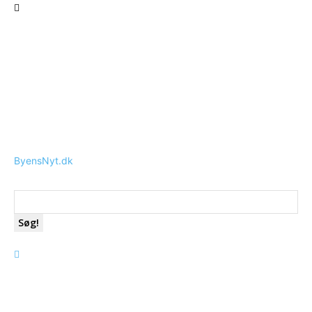
ByensNyt.dk
Søg!