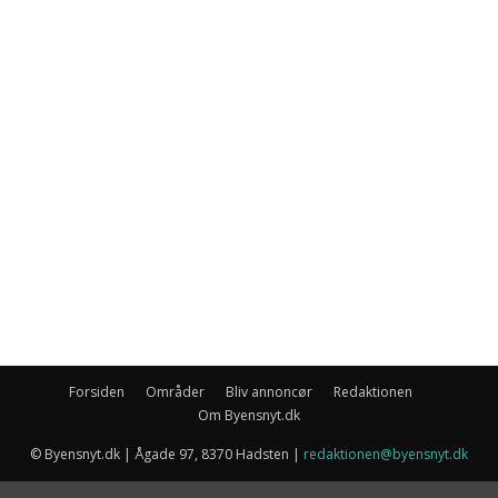
Forsiden
Områder
Bliv annoncør
Redaktionen
Om Byensnyt.dk
© Byensnyt.dk | Ågade 97, 8370 Hadsten |
redaktionen@byensnyt.dk