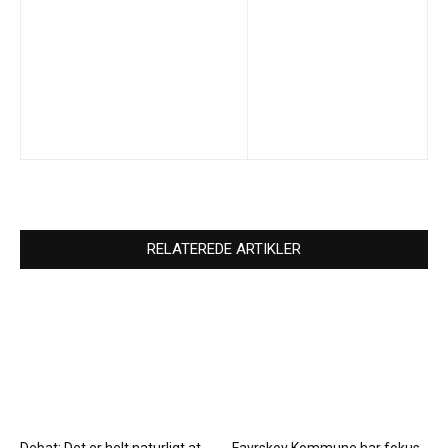
RELATEREDE ARTIKLER
Debat: Det er helt naturligt at
Favrskov Kommune har fokus