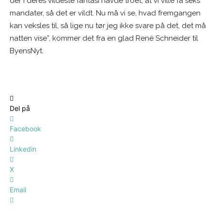
der i deres vildeste fantasi havde troet, at vi ville få seks
mandater, så det er vildt. Nu må vi se, hvad fremgangen
kan veksles til, så lige nu tør jeg ikke svare på det, det må
natten vise”, kommer det fra en glad René Schneider til
ByensNyt.
Del på
Facebook
Linkedin
X
Email