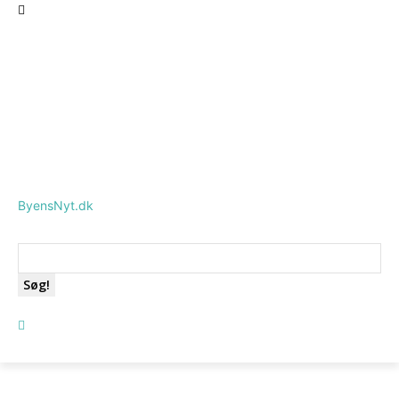
ByensNyt.dk
Søg!