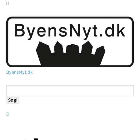
ByensNyt.dk
Søg!