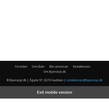
Forsiden
Områder
Bliv annoncør
Redaktionen
Om Byensnyt.dk
© Byensnyt.dk | Ågade 97, 8370 Hadsten |
redaktionen@byensnyt.dk
Exit mobile version