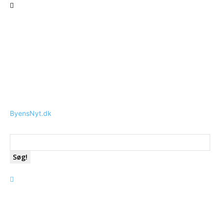
ByensNyt.dk
Søg!