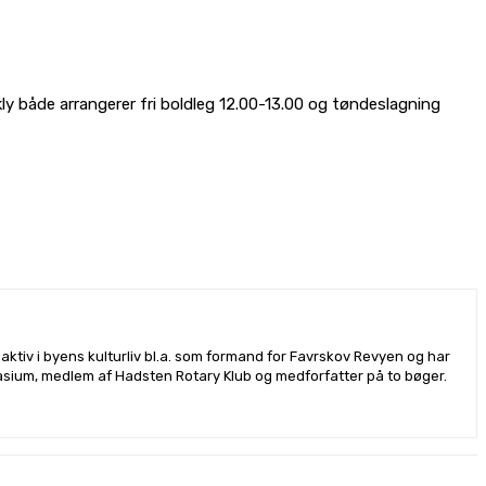
y både arrangerer fri boldleg 12.00-13.00 og tøndeslagning
ktiv i byens kulturliv bl.a. som formand for Favrskov Revyen og har
sium, medlem af Hadsten Rotary Klub og medforfatter på to bøger.