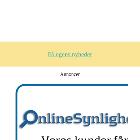
Få ugens nyheder
– Annoncer –