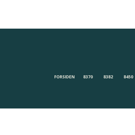
Redaktionen
Om Byensnyt.dk
FORSIDEN
8370
8382
8450