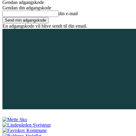
Gendan adgangskode
Gendan din adgangskode
din e-mail
En adgangskode vil blive sendt til din email.
6. august 2026
Tilmeld / Log ind
Forsiden
Områder
Bliv annoncør