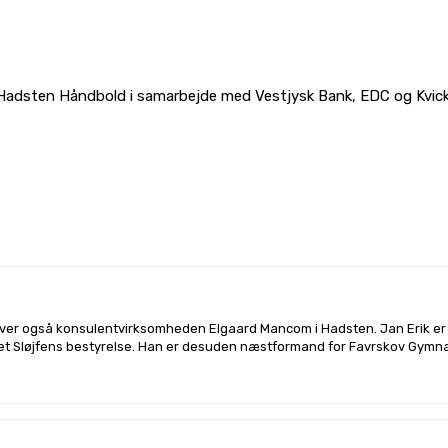
 Hadsten Håndbold i samarbejde med Vestjysk Bank, EDC og Kvickl
l på
Facebook
Linkedin
X
Email
river også konsulentvirksomheden Elgaard Mancom i Hadsten. Jan Erik er a
et Sløjfens bestyrelse. Han er desuden næstformand for Favrskov Gymna