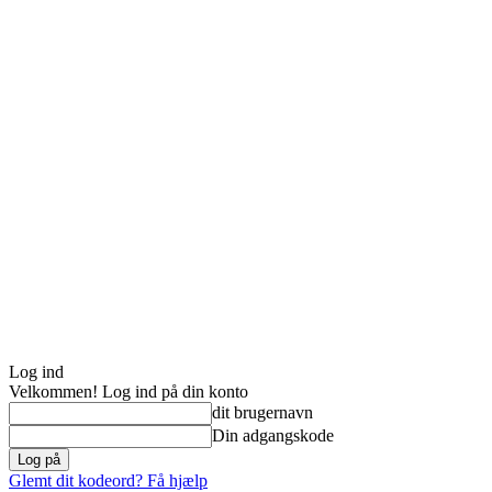
Log ind
Velkommen! Log ind på din konto
dit brugernavn
Din adgangskode
Glemt dit kodeord? Få hjælp