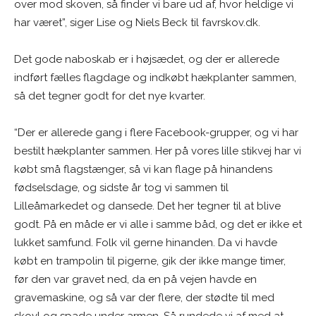
over mod skoven, så finder vi bare ud af, hvor heldige vi
har været”, siger Lise og Niels Beck til favrskov.dk.
Det gode naboskab er i højsædet, og der er allerede
indført fælles flagdage og indkøbt hækplanter sammen,
så det tegner godt for det nye kvarter.
“Der er allerede gang i flere Facebook-grupper, og vi har
bestilt hækplanter sammen. Her på vores lille stikvej har vi
købt små flagstænger, så vi kan flage på hinandens
fødselsdage, og sidste år tog vi sammen til
Lilleåmarkedet og dansede. Det her tegner til at blive
godt. På en måde er vi alle i samme båd, og det er ikke et
lukket samfund. Folk vil gerne hinanden. Da vi havde
købt en trampolin til pigerne, gik der ikke mange timer,
før den var gravet ned, da en på vejen havde en
gravemaskine, og så var der flere, der stødte til med
skovl og spade under armen. Så rundede vi af med at