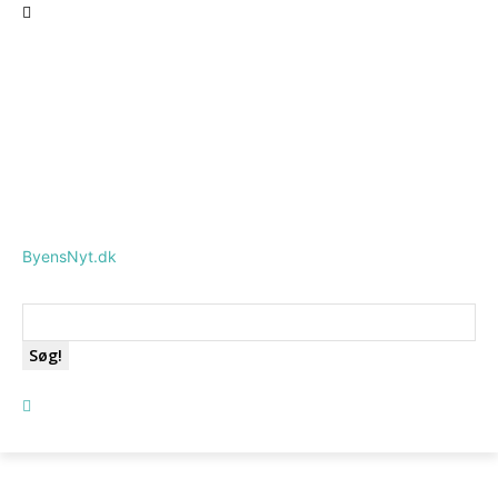
ByensNyt.dk
Søg!