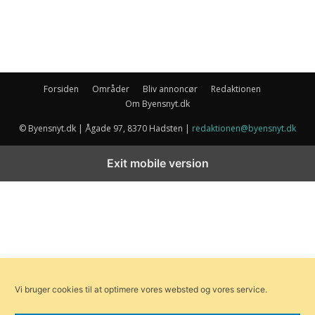
Forsiden
Områder
Bliv annoncør
Redaktionen
Om Byensnyt.dk
© Byensnyt.dk | Ågade 97, 8370 Hadsten |
redaktionen@byensnyt.dk
Exit mobile version
Vi bruger cookies til at optimere vores websted og vores service.