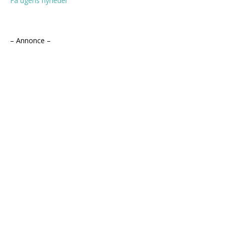
Få ugens nyheder
– Annonce –