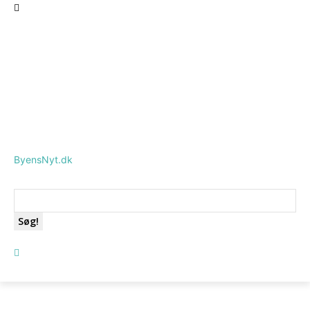
ByensNyt.dk
Søg!