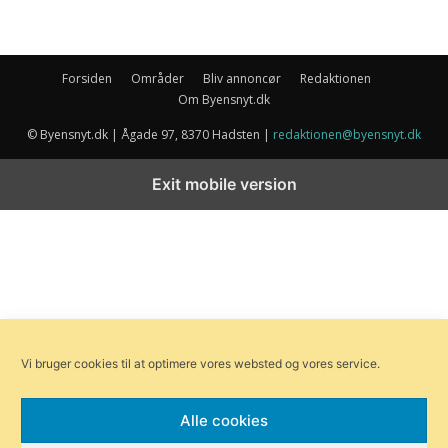
Forsiden
Områder
Bliv annoncør
Redaktionen
Om Byensnyt.dk
© Byensnyt.dk | Ågade 97, 8370 Hadsten |
redaktionen@byensnyt.dk
Exit mobile version
Vi bruger cookies til at optimere vores websted og vores service.
Alle cookies