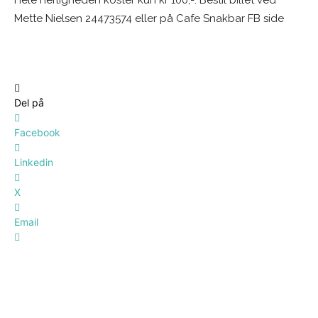
Hele herligheden koster kun kr 100,-. Bestil billet ved
Mette Nielsen 24473574 eller på Cafe Snakbar FB side
Del på
Facebook
Linkedin
X
Email