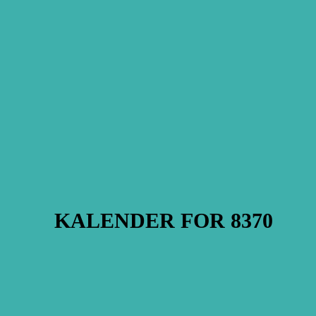
Kultur & fritid i 8382
Kalender
Boliger til salg i 8370
Hadsten Byfilm
Kultur
KALENDER
FOR 8370