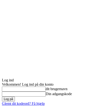
Log ind
Velkommen! Log ind på din konto
dit brugernavn
Din adgangskode
Glemt dit kodeord? Få hjælp