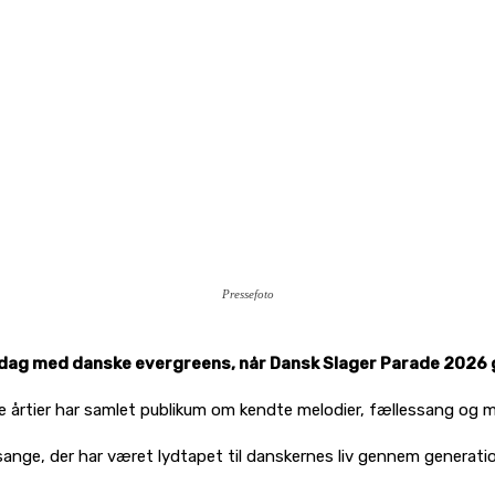
Pressefoto
g med danske evergreens, når Dansk Slager Parade 2026 gæs
årtier har samlet publikum om kendte melodier, fællessang og mu
sange, der har været lydtapet til danskernes liv gennem generat