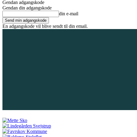
Gendan adgangskode
Gendan din adgangskode
din e-mail
En adgangskode vil blive sendt til din email.
6. august 2026
Tilmeld / Log ind
Forsiden
Områder
Bliv annoncør