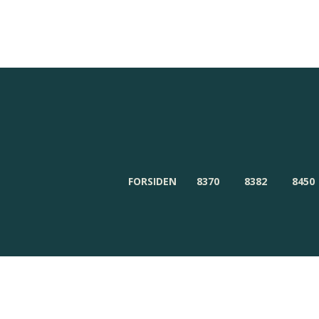
Redaktionen
Om Byensnyt.dk
FORSIDEN
8370
8382
8450