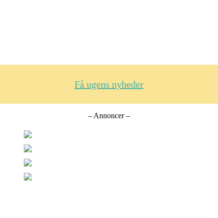
Få ugens nyheder
– Annoncer –