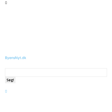
ByensNyt.dk
Søg!