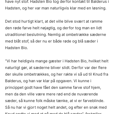
have nyt stof. Hadsten Bio tog derfor kontakt til Balderus i
Hadsten, og her var man naturligvis klar med en løsning.
Det stod hurtigt klart, at det ville blive svært at ramme
den røde farve helt nøjagtig, og derfor tog man en lidt
utraditionel beslutning. Nemlig at ombetrække sæderne
med blåt stof, så der nu er både røde og blå sæder i
Hadsten Bio.
“Vi har heldigvis mange gæster i Hadsten Bio, hvilket helt
naturligt gør, at sæderne bliver slidt. Derfor var der flere
der skulle ombetrækkes, og her rakte vi så ud til Knud fra
Balderus, og han var klar på opgaven. Vi kunne i
princippet godt have fået den samme farve stof hjem,
men da den ville være mere rød end de nuværende
sæder, så kunne folk måske tænke, at vi er farveblinde.
Så nu har vi gjort noget helt andet, og efter en snak med
Knud endte vi med at gå med de blå sæder”, fortæller