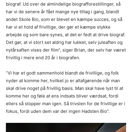
biograf. Ud over de almindelige biografforestillinger, så
har vi de senere år fået mange nye tiltag i gang, blandt
andet Skole Bio, som er blevet en kæmpe succes, og så
har vi et hold af frivillige, der gør et kæmpe stykke
arbejde og som bare synes, at det er fedt at drive biograf.
Det gør, at vi stort set aldrig har lukket, selv juleaften og
nytårsaften vises der film”, siger Brian, der selv har været
frivillig i mere end 20 år i biografen.
“Vi har et godt sammenhold blandt de frivillige, og folk
nyder at komme her, hvilket jo er altafgørende når man
skal drive noget på frivillig basis. Man skal have lyst til at
komme her og føle at ens indsats bliver værdsat, fordi
ellers så stopper man igen. Så trivslen for de frivillige er i
fokus, fordi uden dem var der ingen Hadsten Bio”.