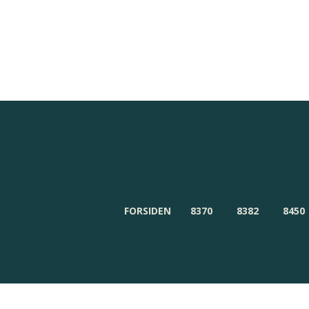
Redaktionen
Om Byensnyt.dk
FORSIDEN
8370
8382
8450