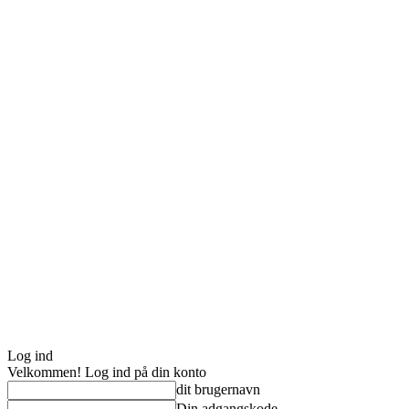
Log ind
Velkommen! Log ind på din konto
dit brugernavn
Din adgangskode