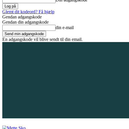
Glemt dit kodeord? Få hjælp
Gendan adgangskode
Gendan din adgangskode
din e-mail
En adgangskode vil blive sendt til din email.
7. august 2026
Tilmeld / Log ind
Forsiden
Områder
Bliv annoncør