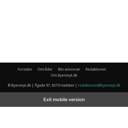
Forsiden
Områder
Bliv annoncør
Redaktionen
Om Byensnyt.dk
© Byensnyt.dk | Ågade 97, 8370 Hadsten |
redaktionen@byensnyt.dk
Exit mobile version