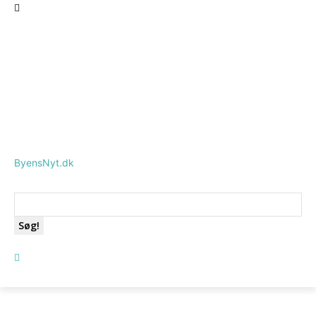
ByensNyt.dk
Søg!