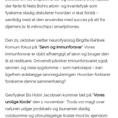
der førte til Niels Bohrs atom- og kvantefysik som
fysikerne stadig diskuterer hvordan vi skal forstå –
samtidig med at den anvendes med succes på alt fra
stjerners liv til mikrochips i smartphones.
Den 25. oktober sætter neurofysiolog Birgitte Rahbek
Kornum fokus på ”
Søvn og immunforsvar
”. Vores
immunforsvar er dybt afhængigt af søvn og bruger den
til at restituere. Omvendt påvirker immunforsvaret også
søvnen, og visse sygdomme – som narkolepsi – kan
ligefrem ødelægge søvnreguleringen. Hvordan forklarer
forskerne denne sammenhæng?
Geofysiker Bo Holm Jacobsen kommer tæt på ”
Vores
urolige klode
” den 1. november: Trods vor magt over
naturen udgør jordskælv og tsunamier stadig
voldsomme og uforudsigelige trusler mod liv, ejendom