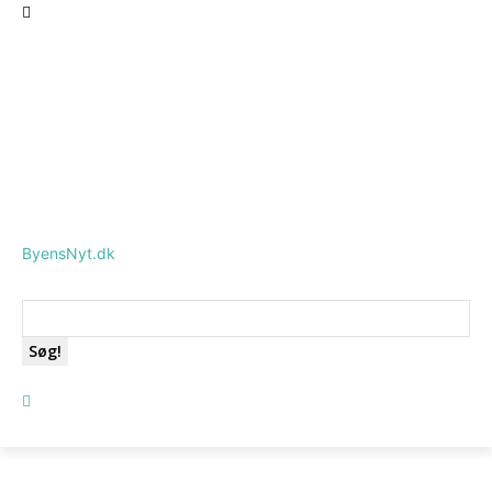
ByensNyt.dk
Søg!