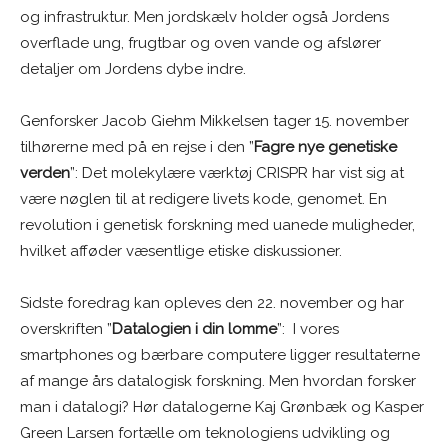
og infrastruktur. Men jordskælv holder også Jordens
overflade ung, frugtbar og oven vande og afslører
detaljer om Jordens dybe indre.
Genforsker Jacob Giehm Mikkelsen tager 15. november
tilhørerne med på en rejse i den ”
Fagre nye genetiske
verden
”: Det molekylære værktøj CRISPR har vist sig at
være nøglen til at redigere livets kode, genomet. En
revolution i genetisk forskning med uanede muligheder,
hvilket afføder væsentlige etiske diskussioner.
Sidste foredrag kan opleves den 22. november og har
overskriften ”
Datalogien i din lomme
”: I vores
smartphones og bærbare computere ligger resultaterne
af mange års datalogisk forskning. Men hvordan forsker
man i datalogi? Hør datalogerne Kaj Grønbæk og Kasper
Green Larsen fortælle om teknologiens udvikling og