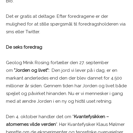
Bio.
Det er gratis at deltage. Efter foredragene er der
mulighed for at stille spørgsmål til foredragsholderen via
sms eller Twitter.
De seks foredrag
Geolog Minik Rosing fortæller den 27. september
om
”Jorden og livet”:
Den jord vi lever på i dag, er en
markant anderledes end den der blev dannet for 4.500
millioner år siden. Gennem tiden har Jorden og livet både
spejlet og påvirket hinanden. Nu er vi mennesker i gang
med at ændre Jorden i en ny og hidtil uset retning.
Den 4. oktober handler det om ”
Kvantefysikken –
atomernes vilde verden
”. Hør Kvantefysiker Klaus Mølmer
berette om de eksperimenter og teoretiske overvejelser