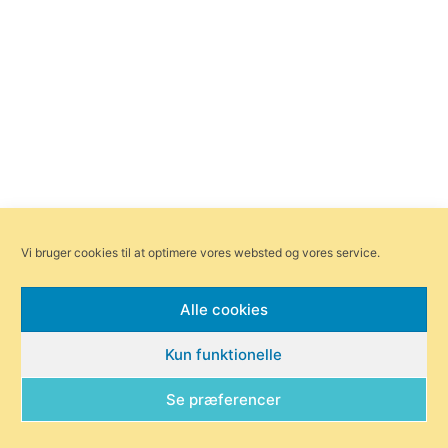
Vi bruger cookies til at optimere vores websted og vores service.
Alle cookies
Kun funktionelle
Se præferencer
Forsiden
Områder
Bliv annoncør
Redaktionen
Om Byensnyt.dk