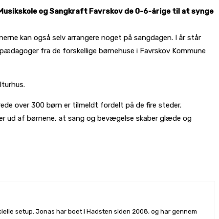
sikskole og Sangkraft Favrskov de 0-6-årige til at synge
erne kan også selv arrangere noget på sangdagen. I år står
15 pædagoger fra de forskellige børnehuse i Favrskov Kommune
lturhus.
ede over 300 børn er tilmeldt fordelt på de fire steder.
ser ud af børnene, at sang og bevægelse skaber glæde og
rcielle setup. Jonas har boet i Hadsten siden 2008, og har gennem