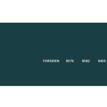
Redaktionen
Om Byensnyt.dk
FORSIDEN
8370
8382
8450