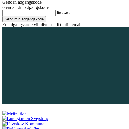
Gendan adgangskode
Gendan din adgangskode
din e-mail
En adgangskode vil blive sendt til din email.
6. august 2026
Tilmeld / Log ind
Forsiden
Områder
Bliv annoncør