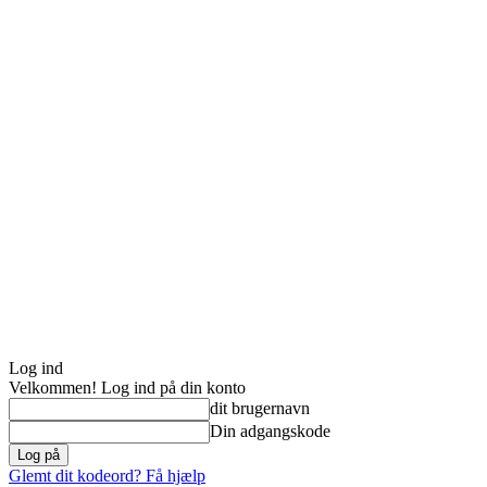
Log ind
Velkommen! Log ind på din konto
dit brugernavn
Din adgangskode
Glemt dit kodeord? Få hjælp