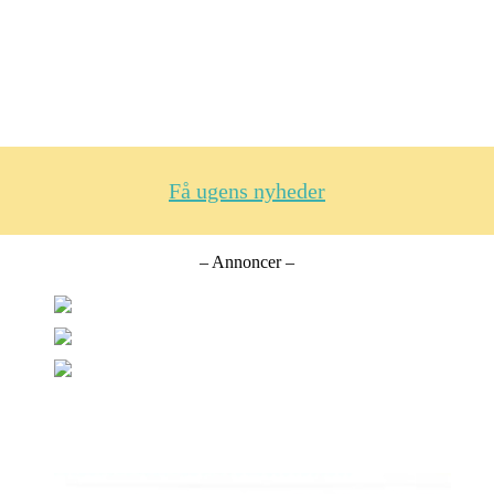
Få ugens nyheder
– Annoncer –