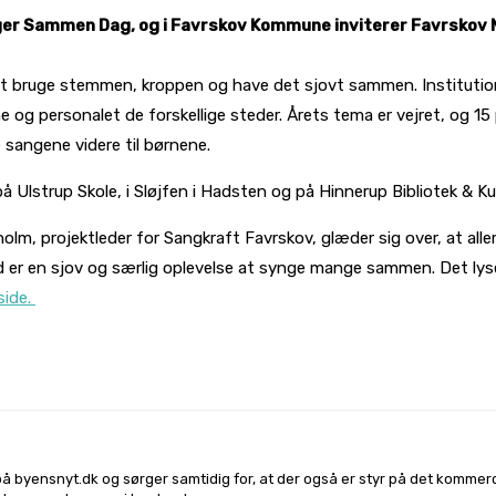
 Sammen Dag, og i Favrskov Kommune inviterer Favrskov Mu
at bruge stemmen, kroppen og have det sjovt sammen. Institution
 og personalet de forskellige steder. Årets tema er vejret, og 
e sangene videre til børnene.
å Ulstrup Skole, i Sløjfen i Hadsten og på Hinnerup Bibliotek & Ku
lm, projektleder for Sangkraft Favrskov, glæder sig over, at aller
d er en sjov og særlig oplevelse at synge mange sammen. Det ly
ide.
l på
Facebook
Linkedin
X
Email
på byensnyt.dk og sørger samtidig for, at der også er styr på det komme