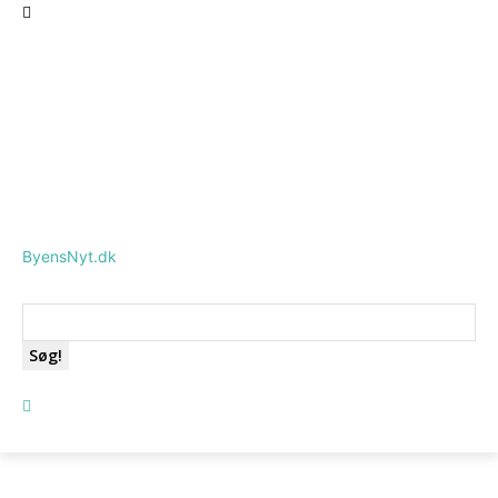
ByensNyt.dk
Søg!