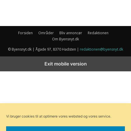
Forsiden
Områder
Bliv annoncør
Redaktionen
Om Byensnyt.dk
© Byensnyt.dk | Ågade 97, 8370 Hadsten |
redaktionen@byensnyt.dk
Exit mobile version
Vi bruger cookies til at optimere vores websted og vores service.