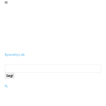
ByensNyt.dk
Søg!