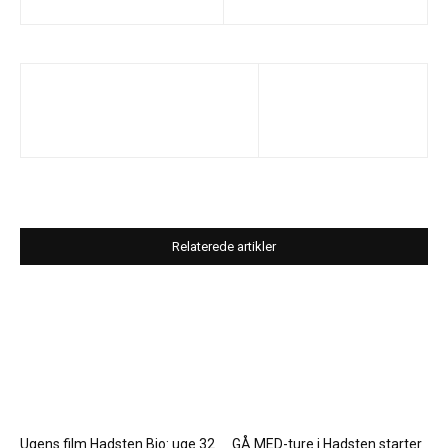
Relaterede artikler
Ugens film Hadsten Bio: uge 32
GÅ MED-ture i Hadsten starter