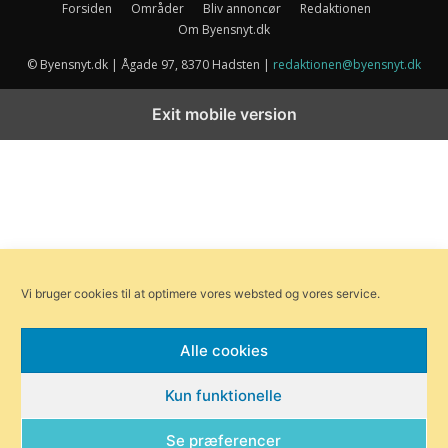
Forsiden
Områder
Bliv annoncør
Redaktionen
Om Byensnyt.dk
© Byensnyt.dk | Ågade 97, 8370 Hadsten |
redaktionen@byensnyt.dk
Exit mobile version
Vi bruger cookies til at optimere vores websted og vores service.
Alle cookies
Kun funktionelle
Se præferencer