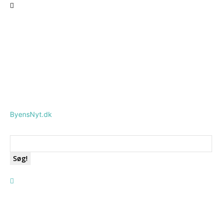
ByensNyt.dk
Søg!