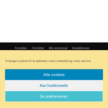
Forsiden
Områder
Bliv annoncør
Redaktionen
Om Byensnyt.dk
Vi bruger cookies til at optimere vores websted og vores service.
© Byensnyt.dk | Ågade 97, 8370 Hadsten |
redaktionen@byensnyt.dk
Exit mobile version
Alle cookies
Kun funktionelle
Se præferencer