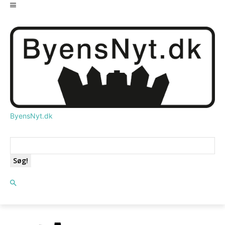
ByensNyt.dk
Søg!