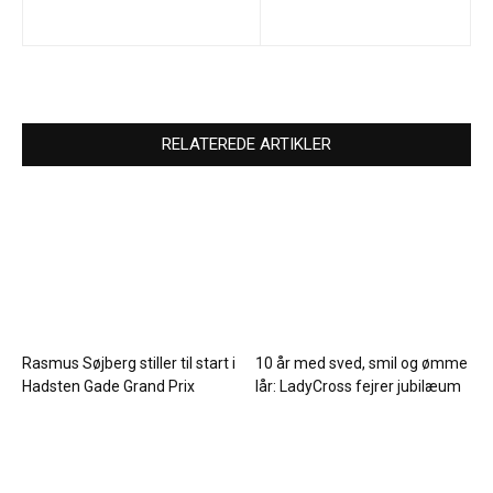
RELATEREDE ARTIKLER
Rasmus Søjberg stiller til start i
10 år med sved, smil og ømme
Hadsten Gade Grand Prix
lår: LadyCross fejrer jubilæum