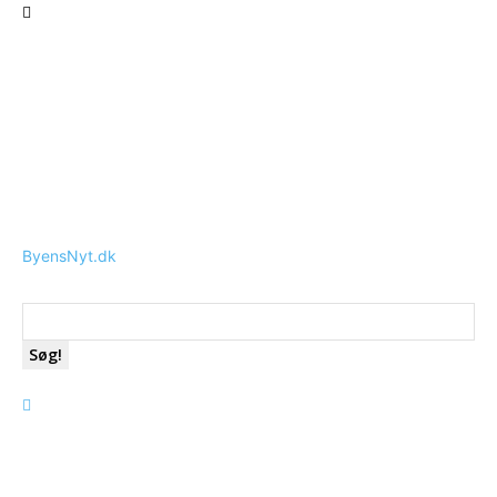
ByensNyt.dk
Søg!