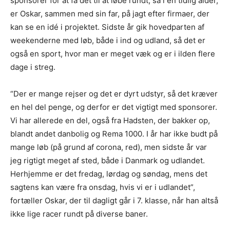
sponsorer for at få det til at løbe rundt, så i en tidlig alder,
er Oskar, sammen med sin far, på jagt efter firmaer, der
kan se en idé i projektet. Sidste år gik hovedparten af
weekenderne med løb, både i ind og udland, så det er
også en sport, hvor man er meget væk og er i ilden flere
dage i streg.
“Der er mange rejser og det er dyrt udstyr, så det kræver
en hel del penge, og derfor er det vigtigt med sponsorer.
Vi har allerede en del, også fra Hadsten, der bakker op,
blandt andet danbolig og Rema 1000. I år har ikke budt på
mange løb (på grund af corona, red), men sidste år var
jeg rigtigt meget af sted, både i Danmark og udlandet.
Herhjemme er det fredag, lørdag og søndag, mens det
sagtens kan være fra onsdag, hvis vi er i udlandet”,
fortæller Oskar, der til dagligt går i 7. klasse, når han altså
ikke lige racer rundt på diverse baner.