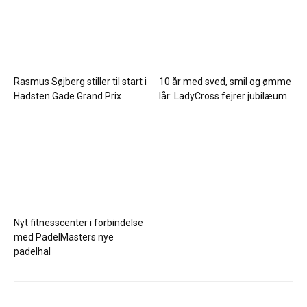
Rasmus Søjberg stiller til start i
10 år med sved, smil og ømme
Hadsten Gade Grand Prix
lår: LadyCross fejrer jubilæum
Nyt fitnesscenter i forbindelse
med PadelMasters nye
padelhal