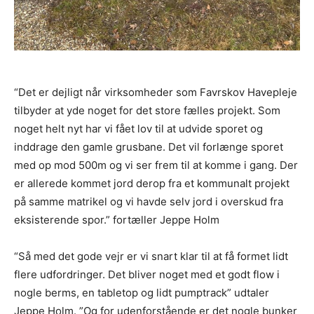
“Det er dejligt når virksomheder som Favrskov Havepleje
tilbyder at yde noget for det store fælles projekt. Som
noget helt nyt har vi fået lov til at udvide sporet og
inddrage den gamle grusbane. Det vil forlænge sporet
med op mod 500m og vi ser frem til at komme i gang. Der
er allerede kommet jord derop fra et kommunalt projekt
på samme matrikel og vi havde selv jord i overskud fra
eksisterende spor.” fortæller Jeppe Holm
“Så med det gode vejr er vi snart klar til at få formet lidt
flere udfordringer. Det bliver noget med et godt flow i
nogle berms, en tabletop og lidt pumptrack” udtaler
Jeppe Holm. ”Og for udenforstående er det nogle bunker