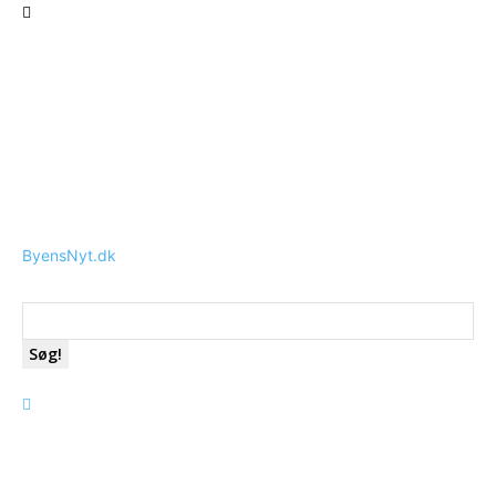
ByensNyt.dk
Søg!