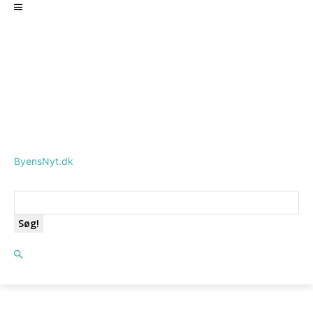
ByensNyt.dk
Søg!