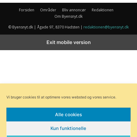
Forsiden
Områder
Bliv annoncør
Redaktionen
Om Byensnyt.dk
© Byensnyt.dk | Ågade 97, 8370 Hadsten |
redaktionen@byensnyt.dk
Exit mobile version
Vi bruger cookies til at optimere vores websted og vores service.
Alle cookies
Kun funktionelle