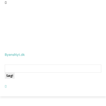
ByensNyt.dk
Søg!