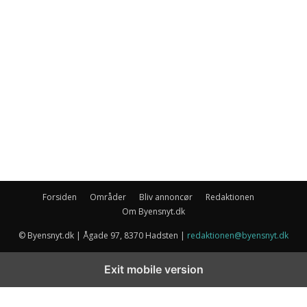
Forsiden
Områder
Bliv annoncør
Redaktionen
Om Byensnyt.dk
© Byensnyt.dk | Ågade 97, 8370 Hadsten |
redaktionen@byensnyt.dk
Exit mobile version