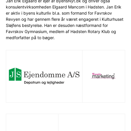
Jan Erik Elgaard er ejer af ByensNyt.dk og driver også
konsulentvirksomheden Elgaard Mancom i Hadsten. Jan Erik
er aktiv i byens kulturliv bl.a. som formand for Favrskov
Revyen og har gennem flere år været engageret i Kulturhuset
Sløjfens bestyrelse. Han er desuden næstformand for
Favrskov Gymnasium, medlem af Hadsten Rotary Klub og
medforfatter på to bøger.