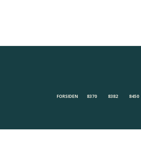
Redaktionen
Om Byensnyt.dk
FORSIDEN
8370
8382
8450