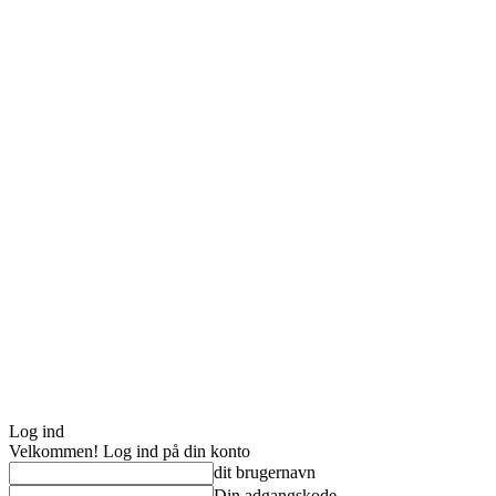
Log ind
Velkommen! Log ind på din konto
dit brugernavn
Din adgangskode